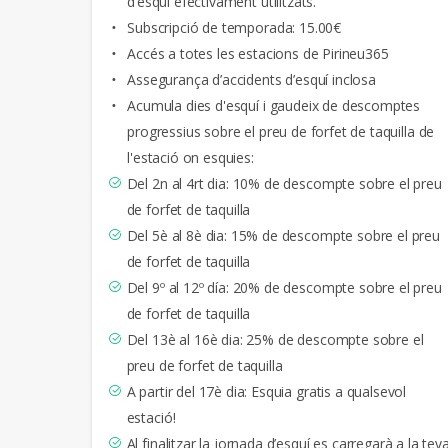
d’esquí efectivament utilitzats.
Subscripció de temporada: 15.00€
Accés a totes les estacions de Pirineu365
Assegurança d’accidents d’esquí inclosa
Acumula dies d'esquí i gaudeix de descomptes
progressius sobre el preu de forfet de taquilla de
l'estació on esquies:
Del 2n al 4rt dia: 10% de descompte sobre el preu
de forfet de taquilla
Del 5è al 8è dia: 15% de descompte sobre el preu
de forfet de taquilla
Del 9º al 12º día: 20% de descompte sobre el preu
de forfet de taquilla
Del 13è al 16è dia: 25% de descompte sobre el
preu de forfet de taquilla
A partir del 17è dia: Esquia gratis a qualsevol
estació!
Al finalitzar la jornada d’esquí es carregarà a la tev