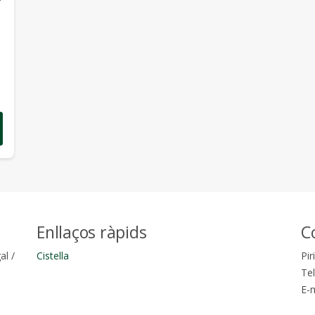
Enllaços ràpids
C
al
/
Cistella
Pi
Te
E-