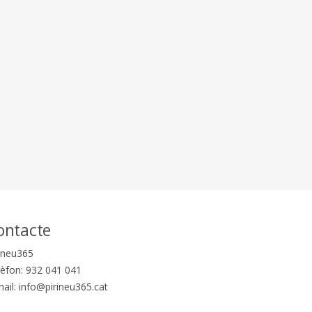
ontacte
rineu365
lèfon:
932 041 041
mail:
info@pirineu365.cat